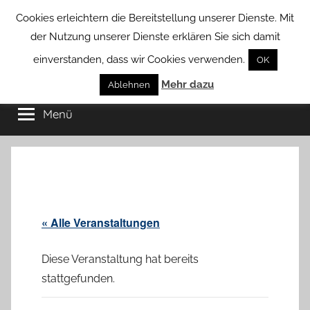
Zum
Cookies erleichtern die Bereitstellung unserer Dienste. Mit
Inhalt
der Nutzung unserer Dienste erklären Sie sich damit
springen
einverstanden, dass wir Cookies verwenden.
OK
Groß
Mehr dazu
Kommunal-
Ablehnen
Verein
Menü
Borstel
von
Groß
Borstel
« Alle Veranstaltungen
Diese Veranstaltung hat bereits
stattgefunden.