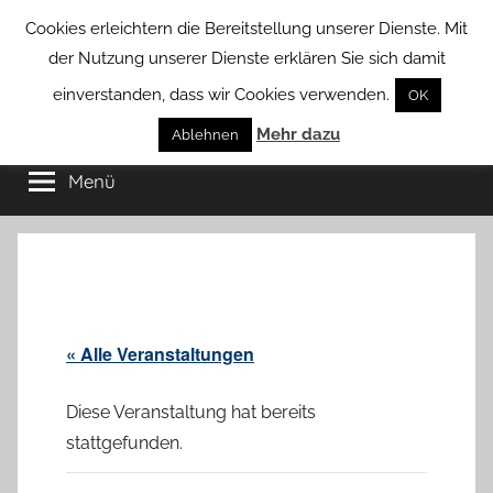
Zum
Cookies erleichtern die Bereitstellung unserer Dienste. Mit
Inhalt
der Nutzung unserer Dienste erklären Sie sich damit
springen
einverstanden, dass wir Cookies verwenden.
OK
Groß
Mehr dazu
Kommunal-
Ablehnen
Verein
Menü
Borstel
von
Groß
Borstel
« Alle Veranstaltungen
Diese Veranstaltung hat bereits
stattgefunden.