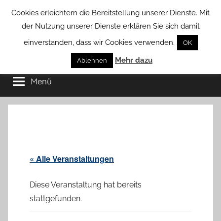
Zum
Cookies erleichtern die Bereitstellung unserer Dienste. Mit
Inhalt
der Nutzung unserer Dienste erklären Sie sich damit
springen
einverstanden, dass wir Cookies verwenden.
OK
Groß
Mehr dazu
Kommunal-
Ablehnen
Verein
Menü
Borstel
von
Groß
Borstel
« Alle Veranstaltungen
Diese Veranstaltung hat bereits
stattgefunden.