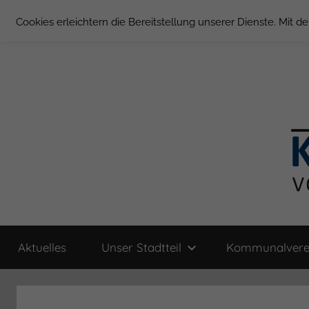
Zum
Cookies erleichtern die Bereitstellung unserer Dienste. Mit 
Inhalt
springen
Groß
Kommunal-
Verein
Aktuelles
Unser Stadtteil
Kommunalvere
von
Borstel
Groß
Borstel