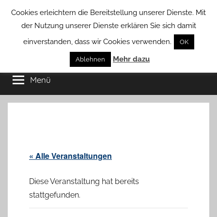
Zum
Cookies erleichtern die Bereitstellung unserer Dienste. Mit
Inhalt
der Nutzung unserer Dienste erklären Sie sich damit
springen
einverstanden, dass wir Cookies verwenden.
OK
Groß
Mehr dazu
Kommunal-
Ablehnen
Verein
Menü
Borstel
von
Groß
Borstel
« Alle Veranstaltungen
Diese Veranstaltung hat bereits
stattgefunden.