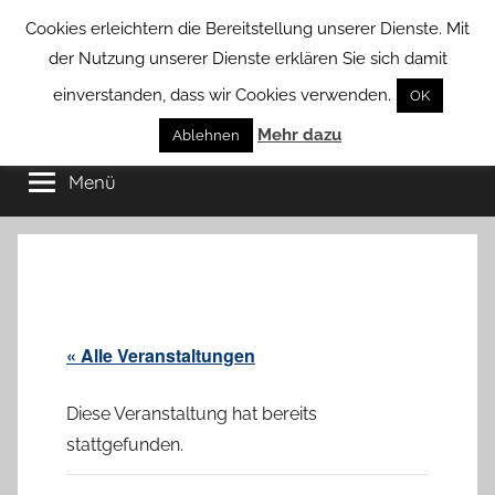
Zum
Cookies erleichtern die Bereitstellung unserer Dienste. Mit
Inhalt
der Nutzung unserer Dienste erklären Sie sich damit
springen
einverstanden, dass wir Cookies verwenden.
OK
Groß
Mehr dazu
Kommunal-
Ablehnen
Verein
Menü
Borstel
von
Groß
Borstel
« Alle Veranstaltungen
Diese Veranstaltung hat bereits
stattgefunden.