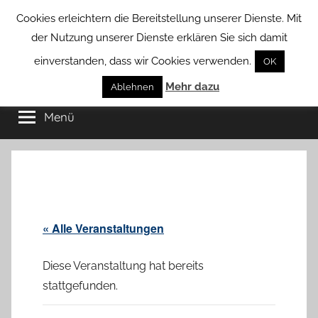
Zum
Cookies erleichtern die Bereitstellung unserer Dienste. Mit
Inhalt
der Nutzung unserer Dienste erklären Sie sich damit
springen
einverstanden, dass wir Cookies verwenden.
OK
Groß
Mehr dazu
Kommunal-
Ablehnen
Verein
Menü
Borstel
von
Groß
Borstel
« Alle Veranstaltungen
Diese Veranstaltung hat bereits
stattgefunden.