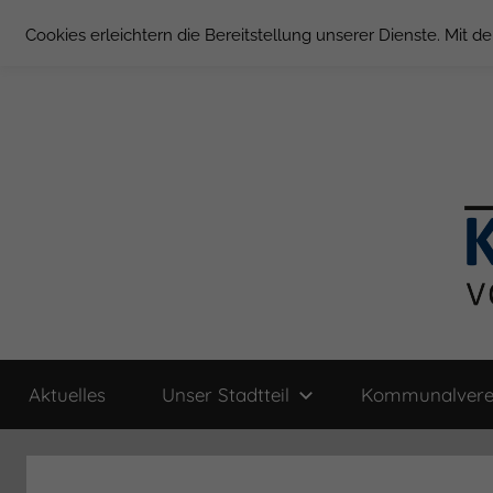
Zum
Cookies erleichtern die Bereitstellung unserer Dienste. Mit 
Inhalt
springen
Groß
Kommunal-
Verein
Aktuelles
Unser Stadtteil
Kommunalvere
von
Borstel
Groß
Borstel