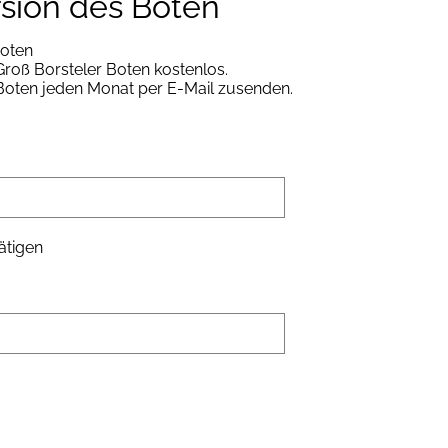
rsion des Boten
Boten
roß Borsteler Boten kostenlos.
 Boten jeden Monat per E-Mail zusenden.
ätigen
tudierenden des UKE zusammensetzte, hat bereits
ingte Adventsstimmung versetzen!