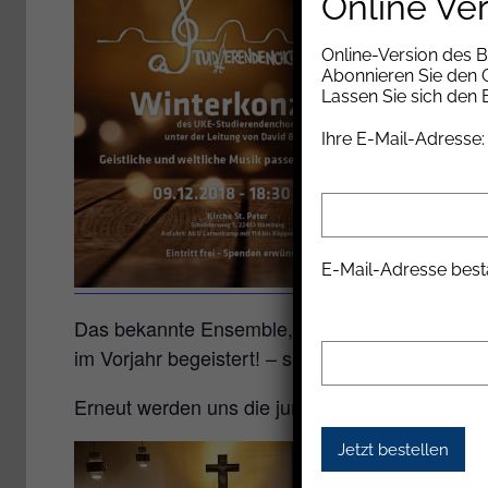
Online Ve
Online-Version des 
Abonnieren Sie den G
Lassen Sie sich den
Ihre E-Mail-Adresse:
E-Mail-Adresse best
Das bekannte Ensemble, das sich zuerst aus S
im Vorjahr begeistert! – siehe Foto!
Erneut werden uns die jungen Leute in beschw