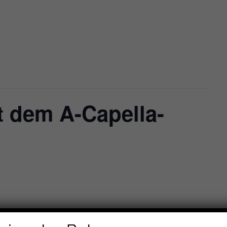
t dem A-Capella-
“