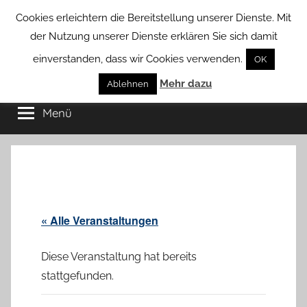
Zum
Cookies erleichtern die Bereitstellung unserer Dienste. Mit
Inhalt
der Nutzung unserer Dienste erklären Sie sich damit
springen
einverstanden, dass wir Cookies verwenden.
OK
Groß
Mehr dazu
Kommunal-
Ablehnen
Verein
Menü
Borstel
von
Groß
Borstel
« Alle Veranstaltungen
Diese Veranstaltung hat bereits
stattgefunden.