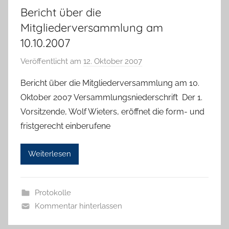
Bericht über die
Mitgliederversammlung am
10.10.2007
Veröffentlicht am
12. Oktober 2007
v
o
Bericht über die Mitgliederversammlung am 10.
n
Oktober 2007 Versammlungsniederschrift Der 1.
H
Vorsitzende, Wolf Wieters, eröffnet die form- und
a
fristgerecht einberufene
n
n
Weiterlesen
e
l
o
Protokolle
r
Kommentar hinterlassen
e
K