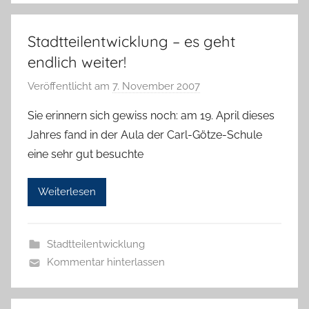
o
r
Stadtteilentwicklung – es geht
e
K
endlich weiter!
a
Veröffentlicht am
7. November 2007
v
l
o
l
Sie erinnern sich gewiss noch: am 19. April dieses
n
a
Jahres fand in der Aula der Carl-Götze-Schule
g
eine sehr gut besuchte
b
_
Weiterlesen
a
d
m
Stadtteilentwicklung
i
Kommentar hinterlassen
n