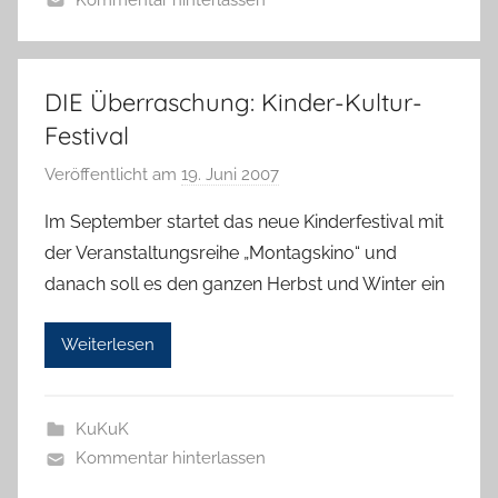
DIE Überraschung: Kinder-Kultur-
Festival
Veröffentlicht am
19. Juni 2007
v
o
Im September startet das neue Kinderfestival mit
n
der Veranstaltungsreihe „Montagskino“ und
H
danach soll es den ganzen Herbst und Winter ein
a
n
Weiterlesen
n
e
l
KuKuK
o
Kommentar hinterlassen
r
e