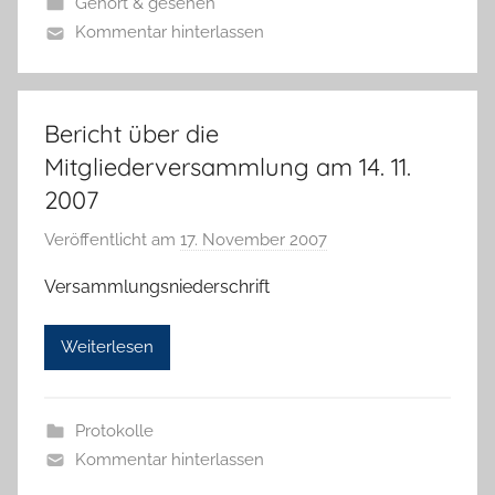
Gehört & gesehen
n
Kommentar hinterlassen
Bericht über die
Mitgliederversammlung am 14. 11.
2007
Veröffentlicht am
17. November 2007
v
o
Versammlungsniederschrift
n
H
Weiterlesen
a
n
n
Protokolle
e
Kommentar hinterlassen
l