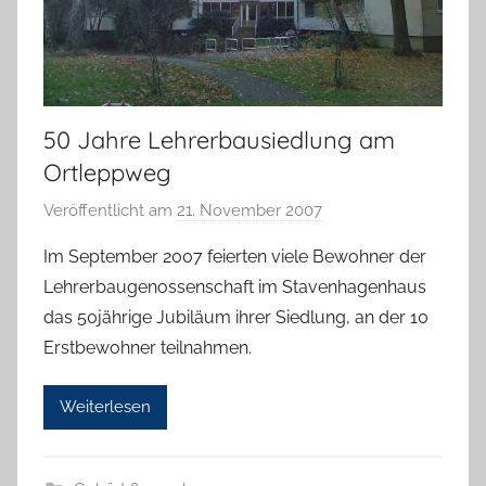
50 Jahre Lehrerbausiedlung am
Ortleppweg
Veröffentlicht am
21. November 2007
v
o
Im September 2007 feierten viele Bewohner der
n
Lehrerbaugenossenschaft im Stavenhagenhaus
g
das 50jährige Jubiläum ihrer Siedlung, an der 10
b
Erstbewohner teilnahmen.
_
a
Weiterlesen
d
m
i