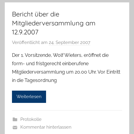
a
l
Bericht über die
l
Mitgliederversammlung am
a
12.9.2007
Veröffentlicht am
24. September 2007
v
o
Der 1. Vorsitzende, Wolf Wieters, eröffnet die
n
form- und fristgerecht einberufene
g
Mitgliederversammlung um 20.00 Uhr. Vor Eintritt
b
in die Tagesordnung
_
a
Weiterlesen
d
m
i
Protokolle
n
Kommentar hinterlassen