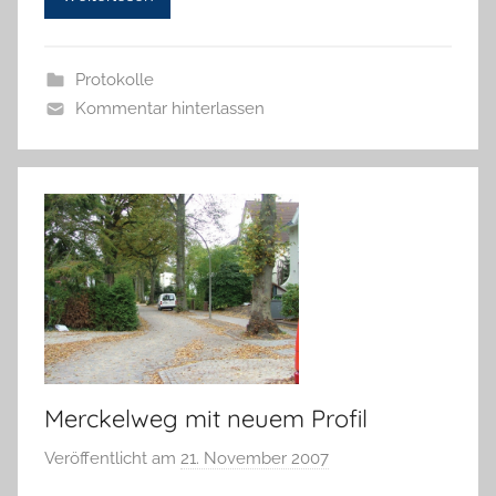
a
n
n
Protokolle
e
Kommentar hinterlassen
l
o
r
e
K
a
l
l
a
Merckelweg mit neuem Profil
Veröffentlicht am
21. November 2007
v
o