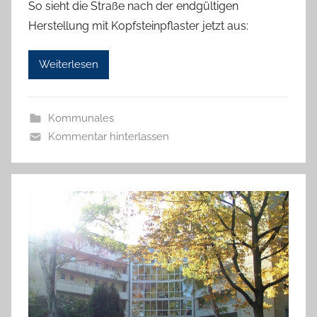
So sieht die Straße nach der endgültigen
n
Herstellung mit Kopfsteinpflaster jetzt aus:
g
b
Weiterlesen
_
a
d
Kommunales
m
Kommentar hinterlassen
i
n