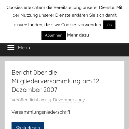
Zum
Cookies erleichtern die Bereitstellung unserer Dienste. Mit
Inhalt
der Nutzung unserer Dienste erklären Sie sich damit
springen
einverstanden, dass wir Cookies verwenden.
OK
Groß
Mehr dazu
Kommunal-
Ablehnen
Verein
Menü
Borstel
von
Groß
Borstel
Bericht über die
Mitgliederversammlung am 12.
Dezember 2007
Veröffentlicht am
14. Dezember 2007
v
o
Versammlungsniederschrift
n
H
Weiterlesen