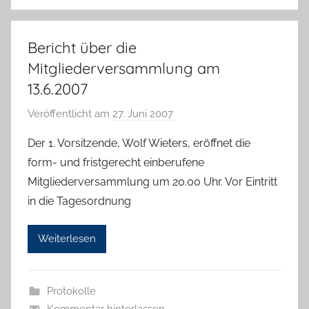
Bericht über die
Mitgliederversammlung am
13.6.2007
Veröffentlicht am
27. Juni 2007
v
o
Der 1. Vorsitzende, Wolf Wieters, eröffnet die
n
form- und fristgerecht einberufene
g
Mitgliederversammlung um 20.00 Uhr. Vor Eintritt
b
in die Tagesordnung
_
a
Weiterlesen
d
m
i
Protokolle
n
Kommentar hinterlassen